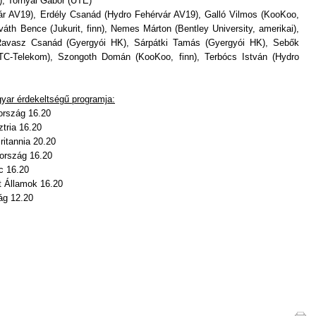
), Tornyai Gábor (UTE)
ár AV19), Erdély Csanád (Hydro Fehérvár AV19), Galló Vilmos (KooKoo,
váth Bence (Jukurit, finn), Nemes Márton (Bentley University, amerikai),
, Ravasz Csanád (Gyergyói HK), Sárpátki Tamás (Gyergyói HK), Sebők
(FTC-Telekom), Szongoth Domán (KooKoo, finn), Terbócs István (Hydro
yar érdekeltségű programja:
rszág 16.20
ria 16.20
tannia 20.20
rszág 16.20
 16.20
 Államok 16.20
g 12.20