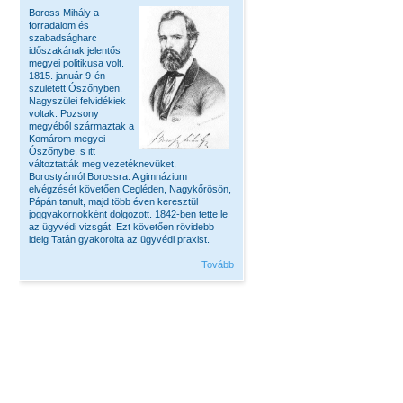
Boross Mihály a
forradalom és
szabadságharc
időszakának jelentős
megyei politikusa volt.
1815. január 9-én
született Ószőnyben.
Nagyszülei felvidékiek
voltak. Pozsony
megyéből származtak a
Komárom megyei
Ószőnybe, s itt
változtatták meg vezetéknevüket,
Borostyánról Borossra. A gimnázium
elvégzését követően Cegléden, Nagykőrösön,
Pápán tanult, majd több éven keresztül
joggyakornokként dolgozott. 1842-ben tette le
az ügyvédi vizsgát. Ezt követően rövidebb
ideig Tatán gyakorolta az ügyvédi praxist.
Tovább