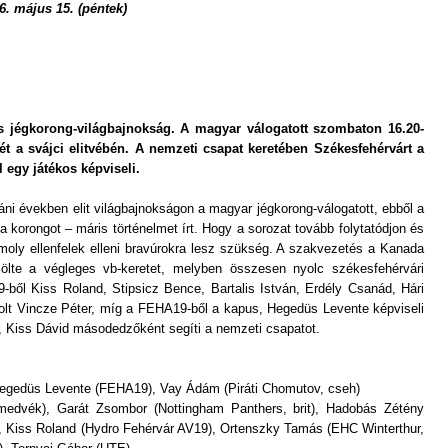
 május 15. (péntek)
os jégkorong-világbajnokság. A magyar válogatott szombaton 16.20-
t a svájci elitvébén. A nemzeti csapat keretében Székesfehérvárt a
 egy játékos képviseli.
 években elit világbajnokságon a magyar jégkorong-válogatott, ebből a
korongot – máris történelmet írt. Hogy a sorozat tovább folytatódjon és
omoly ellenfelek elleni bravúrokra lesz szükség. A szakvezetés a Kanada
elölte a végleges vb-keretet, melyben összesen nyolc székesfehérvári
9-ből Kiss Roland, Stipsicz Bence, Bartalis István, Erdély Csanád, Hári
olt Vincze Péter, míg a FEHA19-ből a kapus, Hegedüs Levente képviseli
a, Kiss Dávid másodedzőként segíti a nemzeti csapatot.
egedüs Levente (FEHA19), Vay Ádám (Piráti Chomutov, cseh)
edvék), Garát Zsombor (Nottingham Panthers, brit), Hadobás Zétény
, Kiss Roland (Hydro Fehérvár AV19), Ortenszky Tamás (EHC Winterthur,