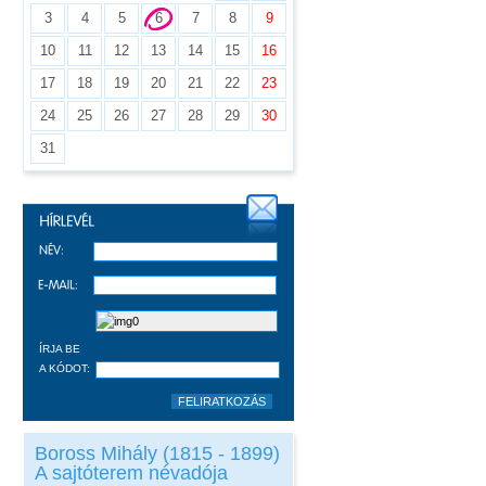
3
4
5
6
7
8
9
10
11
12
13
14
15
16
17
18
19
20
21
22
23
24
25
26
27
28
29
30
31
ÍRJA BE
A KÓDOT:
Boross Mihály (1815 - 1899)
A sajtóterem névadója