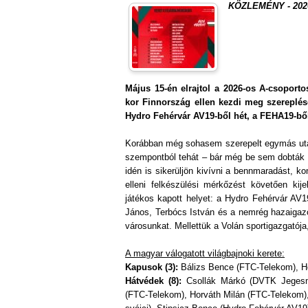
KÖZLEMÉNY - 2026.
Május 15-én elrajtol a 2026-os A-csoport
kor Finnország ellen kezdi meg szereplésé
Hydro Fehérvár AV19-ből hét, a FEHA19-ből
Korábban még sohasem szerepelt egymás utáni
szempontból tehát – bár még be sem dobták a 
idén is sikerüljön kivívni a bennmaradást, k
elleni felkészülési mérkőzést követően kij
játékos kapott helyet: a Hydro Fehérvár AV1
János, Terbócs István és a nemrég hazaigaz
városunkat. Mellettük a Volán sportigazgatój
A magyar válogatott világbajnoki kerete:
Kapusok (3):
Bálizs Bence (FTC-Telekom), H
Hátvédek (8):
Csollák Márkó (DVTK Jegesm
(FTC-Telekom), Horváth Milán (FTC-Telekom)