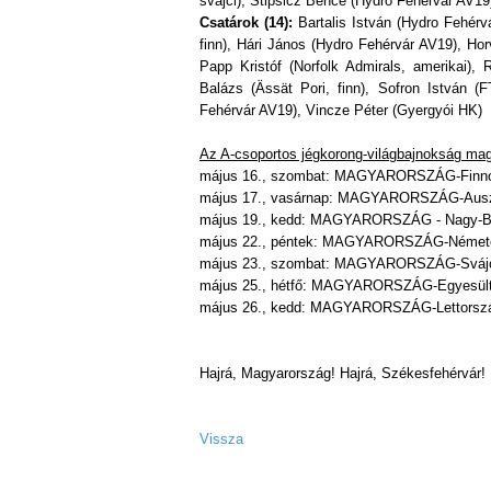
svájci), Stipsicz Bence (Hydro Fehérvár AV19
Csatárok (14):
Bartalis István (Hydro Fehérv
finn), Hári János (Hydro Fehérvár AV19), Hor
Papp Kristóf (Norfolk Admirals, amerikai)
Balázs (Ässät Pori, finn), Sofron István 
Fehérvár AV19), Vincze Péter (Gyergyói HK)
Az A-csoportos jégkorong-világbajnokság mag
május 16., szombat: MAGYARORSZÁG-Finno
május 17., vasárnap: MAGYARORSZÁG-Auszt
május 19., kedd: MAGYARORSZÁG - Nagy-Bri
május 22., péntek: MAGYARORSZÁG-Németo
május 23., szombat: MAGYARORSZÁG-Svájc
május 25., hétfő: MAGYARORSZÁG-Egyesült
május 26., kedd: MAGYARORSZÁG-Lettorszá
Hajrá, Magyarország! Hajrá, Székesfehérvár!
Vissza