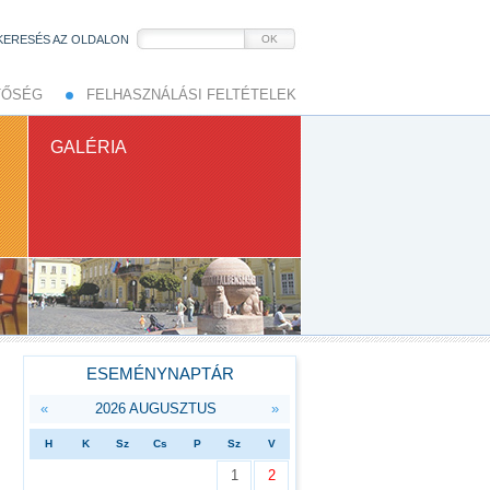
KERESÉS AZ OLDALON
OK
TŐSÉG
FELHASZNÁLÁSI FELTÉTELEK
GALÉRIA
ESEMÉNYNAPTÁR
«
2026 AUGUSZTUS
»
H
K
Sz
Cs
P
Sz
V
1
2