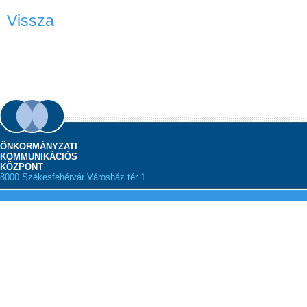
Vissza
ÖNKORMÁNYZATI
KOMMUNIKÁCIÓS
KÖZPONT
8000 Székesfehérvár Városház tér 1.