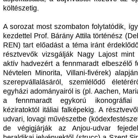
költészetig.
A sorozat most szombaton folytatódik, íg
kezdettel Prof. Bárány Attila történész (
REN) tart előadást a téma iránt érdeklő
résztvevők vizsgálják Nagy Lajost mint lo
aktív hadvezért a fennmaradt elbeszélő f
Névtelen Minorita, Villani-fivérek) alapj
szerepvállalásáról, szemlélődő életérér
egyházi adományairól is (pl. Aachen, Mariaz
a fennmaradt egykorú ikonográfiai 
kéziratoktól itáliai falképekig. A résztve
udvari, lovagi művészetbe (kódexfestészet
de végigjárják az Anjou-udvar fejedel
heraldikai jelvényektől (strucc) a Szent S