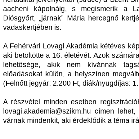
aacheni kápolnáig, s megismerik a La
Diósgyőrt, „járnak” Mária hercegnő kertj
vadaskertjében is.
A Fehérvári Lovagi Akadémia kétéves kép
aki betöltötte a 16. életévét. Azok számára 
lehetősége, akik nem kívánnak tagsá
előadásokat külön, a helyszínen megváltot
(Felnőtt jegyár: 2.200 Ft, diák/nyugdíjas: 1
A részvétel minden esetben regisztrációh
lovagi.akademia@szikm.hu címen lehet, 
várnak mindenkit, aki érdeklődik a téma irá