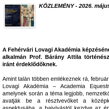
KÖZLEMÉNY - 2026. május
A Fehérvári Lovagi Akadémia képzéséne
alkalmán Prof. Bárány Attila történés
iránt érdeklődőknek.
Amint talán többen emlékeznek rá, február
Lovagi Akadémia – Academia Equestri
amelynek során a téma legjobb, nemzetköz
avatják be a résztvevőket a középk
aspektusába, a bajvívástól kezdve az é