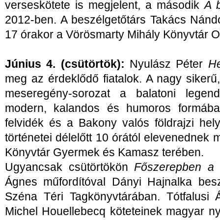
verseskötete is megjelent, a második
A 
2012-ben. A beszélgetőtárs Takács Nándo
17 órakor a Vörösmarty Mihály Könyvtár 
Június 4. (csütörtök):
Nyulász Péter
He
meg az érdeklődő fiatalok. A nagy sikerű
meseregény-sorozat a balatoni legendá
modern, kalandos és humoros formában
felvidék és a Bakony valós földrajzi hely
történetei délelőtt 10 órától elevenednek
Könyvtár Gyermek és Kamasz terében.
Ugyancsak csütörtökön
Főszerepben a 
Ágnes műfordítóval Dányi Hajnalka bes
Széna Téri Tagkönyvtárában. Tótfalusi 
Michel Houellebecq köteteinek magyar nye