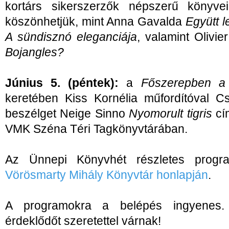
kortárs sikerszerzők népszerű könyve
köszönhetjük, mint Anna Gavalda
Együtt 
A sündisznó eleganciája
, valamint Olivi
Bojangles?
Június 5. (péntek):
a
Főszerepben a f
keretében Kiss Kornélia műfordítóval C
beszélget Neige Sinno
Nyomorult tigris
cím
VMK Széna Téri Tagkönyvtárában.
Az Ünnepi Könyvhét részletes progra
Vörösmarty Mihály Könyvtár honlapján
.
A programokra a belépés ingyenes.
érdeklődőt szeretettel várnak!