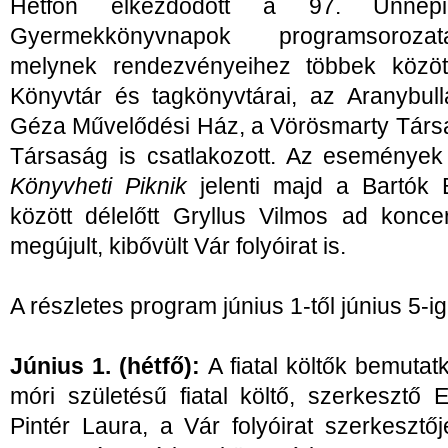
Hétfőn elkezdődött a 97. Ünne
Gyermekkönyvnapok programsorozat
melynek rendezvényeihez többek közöt
Könyvtár és tagkönyvtárai, az Aranybul
Géza Művelődési Ház, a Vörösmarty Társ
Társaság is csatlakozott. Az események 
Könyvheti Piknik
jelenti majd a Bartók 
között délelőtt Gryllus Vilmos ad konce
megújult, kibővült Vár folyóirat is.
A részletes program június 1-től június 5-ig
Június 1. (hétfő):
A fiatal költők bemuta
móri születésű fiatal költő, szerkesztő
Pintér Laura, a Vár folyóirat szerkesztő