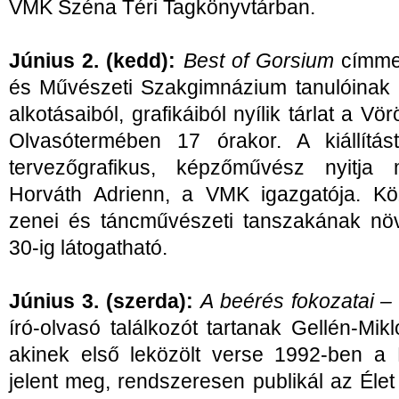
VMK Széna Téri Tagkönyvtárban.
Június 2. (kedd):
Best of Gorsium
címme
és Művészeti Szakgimnázium tanulóinak
alkotásaiból, grafikáiból nyílik tárlat a V
Olvasótermében 17 órakor. A kiállítá
tervezőgrafikus, képzőművész nyitj
Horváth Adrienn, a VMK igazgatója. K
zenei és táncművészeti tanszakának növe
30-ig látogatható.
Június 3. (szerda):
A beérés fokozatai –
író-olvasó találkozót tartanak Gellén-Mik
akinek első leközölt verse 1992-ben a 
jelent meg, rendszeresen publikál az Éle