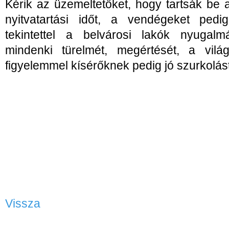
Kérik az üzemeltetőket, hogy tartsák be 
nyitvatartási időt, a vendégeket ped
tekintettel a belvárosi lakók nyugal
mindenki türelmét, megértését, a vilá
figyelemmel kísérőknek pedig jó szurkolás
- Vége
Vissza