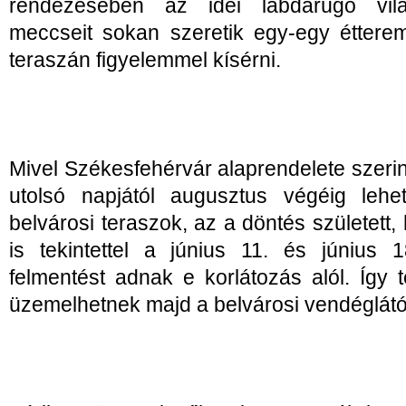
rendezésében az idei labdarúgó vil
meccseit sokan szeretik egy-egy étterem
teraszán figyelemmel kísérni.
Mivel Székesfehérvár alaprendelete szerin
utolsó napjától augusztus végéig lehet
belvárosi teraszok, az a döntés született
is tekintettel a június 11. és június 1
felmentést adnak e korlátozás alól. Így te
üzemelhetnek majd a belvárosi vendéglátó