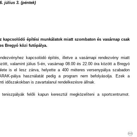
 július 3. (péntek)
hoz kapcsolódó építési munkálatok miatt szombaton és vasárnap csak
es Bregyó közi futópálya.
endezvényhez kapcsolódó építés, illetve a vasárnapi rendezvény miatt
zött, valamint július 5-én, vasárnap 08.00 és 22.00 óra között a Bregyó
ülete is el lesz zárva, helyette a 400 méteres versenypálya szabadon
ARAK-pálya használatát pedig a program nem befolyásolja. Ezek a
nti időszakokban is zavartalanul rendelkezésre állnak.
 teniszpályák felőli kapun keresztül megközelíteni a sportcentrumot.