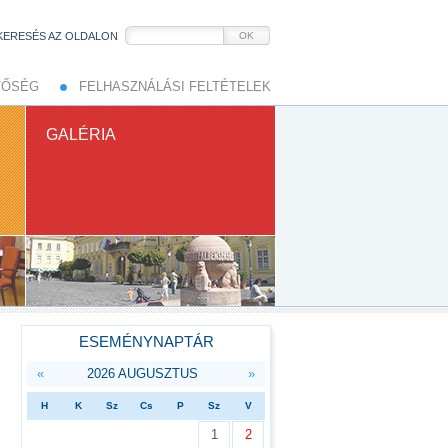
KERESÉS AZ OLDALON
OK
TŐSÉG
FELHASZNÁLÁSI FELTÉTELEK
GALÉRIA
ESEMÉNYNAPTÁR
«
2026 AUGUSZTUS
»
H
K
Sz
Cs
P
Sz
V
1
2