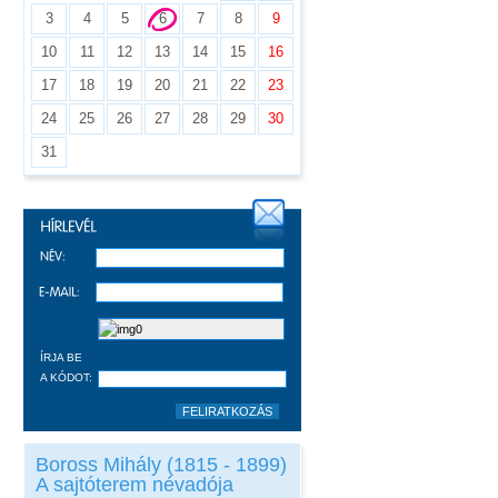
3
4
5
6
7
8
9
10
11
12
13
14
15
16
17
18
19
20
21
22
23
24
25
26
27
28
29
30
31
ÍRJA BE
A KÓDOT:
Boross Mihály (1815 - 1899)
A sajtóterem névadója