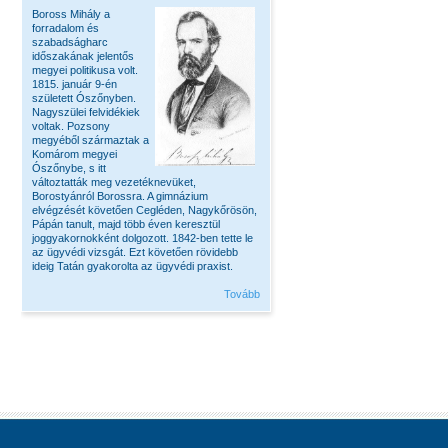
Boross Mihály a
forradalom és
szabadságharc
időszakának jelentős
megyei politikusa volt.
1815. január 9-én
született Ószőnyben.
Nagyszülei felvidékiek
voltak. Pozsony
megyéből származtak a
Komárom megyei
Ószőnybe, s itt
változtatták meg vezetéknevüket,
Borostyánról Borossra. A gimnázium
elvégzését követően Cegléden, Nagykőrösön,
Pápán tanult, majd több éven keresztül
joggyakornokként dolgozott. 1842-ben tette le
az ügyvédi vizsgát. Ezt követően rövidebb
ideig Tatán gyakorolta az ügyvédi praxist.
Tovább