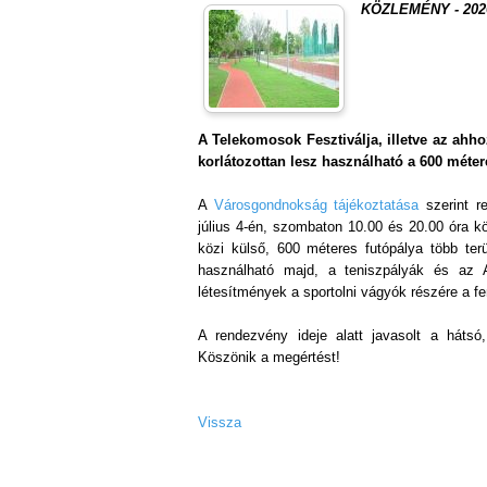
KÖZLEMÉNY - 2026.
A Telekomosok Fesztiválja, illetve az ah
korlátozottan lesz használható a 600 méter
A
Városgondnokság tájékoztatása
szerint r
július 4-én, szombaton 10.00 és 20.00 óra kö
közi külső, 600 méteres futópálya több ter
használható majd, a teniszpályák és az 
létesítmények a sportolni vágyók részére a fe
A rendezvény ideje alatt javasolt a hátsó,
Köszönik a megértést!
Vissza