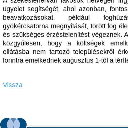
A székesfehérvári lakosok hétvégén ing
ügyelet segítségét, ahol azonban, fonto
beavatkozásokat, például foghúzást
gyökércsatorna megnyitását, törött fog él
és szükséges érzéstelenítést végeznek. Ar
közgyűlésen, hogy a költségek emelke
ellátásba nem tartozó településekről é
forintra emelkednek augusztus 1-től a téríté
Vissza