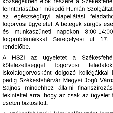
községekben élők részére a Székesfeh
fenntartásában működő Humán Szolgáltató I
az egészségügyi alapellátási felada
fogorvosi ügyeletet. A betegek sürgős e
és munkaszüneti napokon 8:00-14:00
fogproblémáikkal Seregélyesi út 17. 
rendelőbe.
A HSZI az ügyeletet a Székesfehérvá
kötelezettséggel fogorvosi feladat
iskolafogorvosként dolgozó kollégákkal b
pedig Székesfehérvár Megyei Jogú Város
Sajnos mindehhez állami finanszírozás
tekintettel arra, hogy az csak az ügyelet
esetén biztosított.