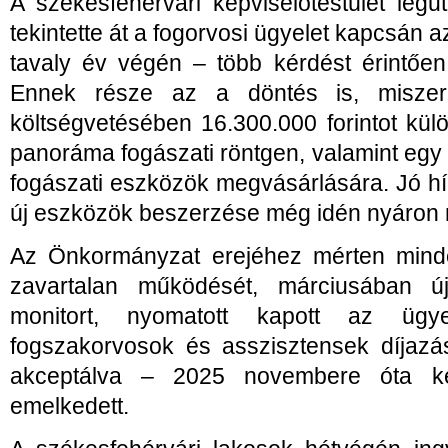
A székesfehérvári képviselőtestület legut
tekintette át a fogorvosi ügyelet kapcsán a
tavaly év végén – több kérdést érintően
Ennek része az a döntés is, miszer
költségvetésében 16.300.000 forintot külö
panoráma fogászati röntgen, valamint egy
fogászati eszközök megvásárlására. Jó hír
új eszközök beszerzése még idén nyáron
Az Önkormányzat erejéhez mérten minde
zavartalan működését, márciusában új
monitort, nyomatott kapott az ügy
fogszakorvosok és asszisztensek díjazá
akceptálva – 2025 novembere óta ké
emelkedett.