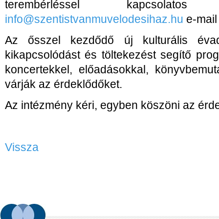
terembérléssel kapcsolat
info@szentistvanmuvelodesihaz.hu
e-mail 
Az ősszel kezdődő új kulturális év
kikapcsolódást és töltekezést segítő pro
koncertekkel, előadásokkal, könyvbemuta
várják az érdeklődőket.
Az intézmény kéri, egyben köszöni az érd
Vissza