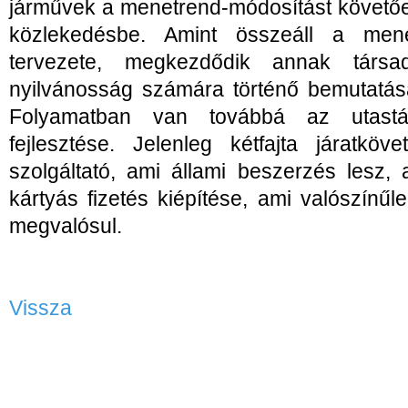
járművek a menetrend-módosítást követően
közlekedésbe. Amint összeáll a menet
tervezete, megkezdődik annak társa
nyilvánosság számára történő bemutatás
Folyamatban van továbbá az utastáj
fejlesztése. Jelenleg kétfajta járatköv
szolgáltató, ami állami beszerzés lesz
kártyás fizetés kiépítése, ami valószín
megvalósul.
Vissza