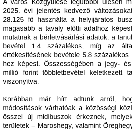
A város Közgyűlése legutóbbi ülésén me
2025. évi jelentés kedvező változásoka
28.125 fő használta a helyijáratos bus
magasabb a tavaly előtti adathoz képes
mutatnak a bérletvásárlási adatok: a tanu
bevétel 1.4 százalékos, míg az által
értékesítésének bevétele 5.8 százalékos
hez képest. Összességében a jegy- és b
millió forint többletbevétel keletkezet
viszonyítva.
Korábban már hírt adtunk arról, ho
módosítások várhatóak a közösségi köz
ősszel új midibuszok érkeznek, melye
területek – Maroshegy, valamint Öregheg