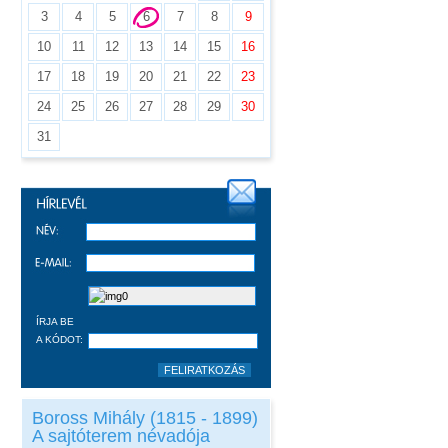
3
4
5
6
7
8
9
10
11
12
13
14
15
16
17
18
19
20
21
22
23
24
25
26
27
28
29
30
31
ÍRJA BE
A KÓDOT:
Boross Mihály (1815 - 1899)
A sajtóterem névadója