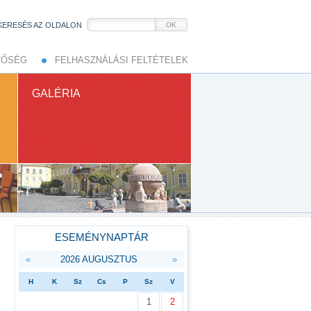
KERESÉS AZ OLDALON
OK
TŐSÉG
FELHASZNÁLÁSI FELTÉTELEK
GALÉRIA
ESEMÉNYNAPTÁR
«
2026 AUGUSZTUS
»
H
K
Sz
Cs
P
Sz
V
1
2