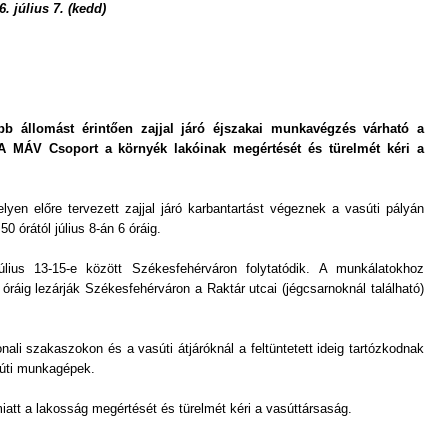
 július 7. (kedd)
b állomást érintően zajjal járó éjszakai munkavégzés várható a
 MÁV Csoport a környék lakóinak megértését és türelmét kéri a
en előre tervezett zajjal járó karbantartást végeznek a vasúti pályán
0 órától július 8-án 6 óráig.
július 13-15-e között Székesfehérváron folytatódik. A munkálatokhoz
 óráig lezárják Székesfehérváron a Raktár utcai (jégcsarnoknál található)
ali szakaszokon és a vasúti átjáróknál a feltüntetett ideig tartózkodnak
súti munkagépek.
iatt a lakosság megértését és türelmét kéri a vasúttársaság.