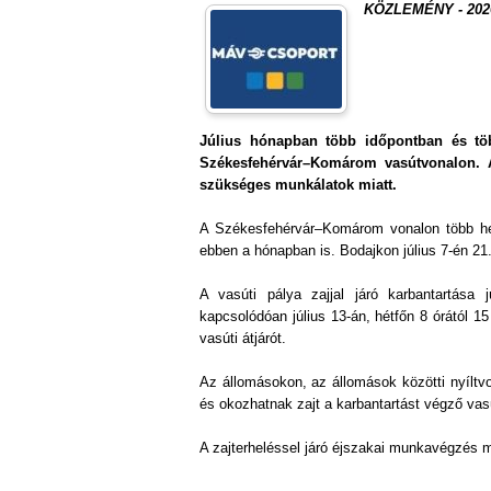
KÖZLEMÉNY - 2026.
Július hónapban több időpontban és töb
Székesfehérvár–Komárom vasútvonalon. A
szükséges munkálatok miatt.
A Székesfehérvár–Komárom vonalon több hely
ebben a hónapban is. Bodajkon július 7-én 21.5
A vasúti pálya zajjal járó karbantartása 
kapcsolódóan július 13-án, hétfőn 8 órától 15
vasúti átjárót.
Az állomásokon, az állomások közötti nyíltvon
és okozhatnak zajt a karbantartást végző va
A zajterheléssel járó éjszakai munkavégzés m