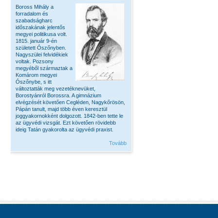
Boross Mihály a
forradalom és
szabadságharc
időszakának jelentős
megyei politikusa volt.
1815. január 9-én
született Ószőnyben.
Nagyszülei felvidékiek
voltak. Pozsony
megyéből származtak a
Komárom megyei
Ószőnybe, s itt
változtatták meg vezetéknevüket,
Borostyánról Borossra. A gimnázium
elvégzését követően Cegléden, Nagykőrösön,
Pápán tanult, majd több éven keresztül
joggyakornokként dolgozott. 1842-ben tette le
az ügyvédi vizsgát. Ezt követően rövidebb
ideig Tatán gyakorolta az ügyvédi praxist.
Tovább