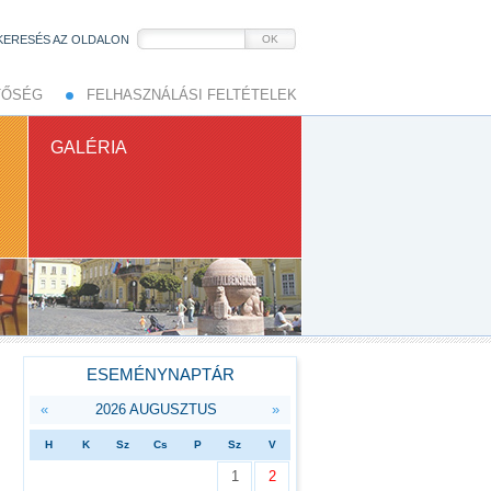
KERESÉS AZ OLDALON
OK
TŐSÉG
FELHASZNÁLÁSI FELTÉTELEK
GALÉRIA
ESEMÉNYNAPTÁR
«
2026 AUGUSZTUS
»
H
K
Sz
Cs
P
Sz
V
1
2