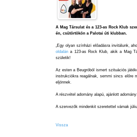
A Mag Társulat és a 123-as Rock Klub szer
én, csütörtökön a Palotai úti klubban.
„Egy olyan színházi előadásra invitálunk, a
oldalán
a 123-as Rock Klub, akik a Mag Tár
születik!
Az esten a Beugróból ismert szituációs játé
instrukciókra reagálnak, semmi sincs előre 
eljönnek.
A részvétel adomány alapú, ajánlott adomány:
A szervezők mindenkit szeretettel várnak júli
Vissza