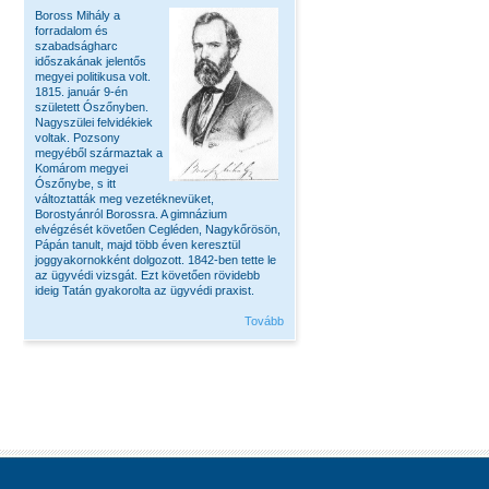
Boross Mihály a
forradalom és
szabadságharc
időszakának jelentős
megyei politikusa volt.
1815. január 9-én
született Ószőnyben.
Nagyszülei felvidékiek
voltak. Pozsony
megyéből származtak a
Komárom megyei
Ószőnybe, s itt
változtatták meg vezetéknevüket,
Borostyánról Borossra. A gimnázium
elvégzését követően Cegléden, Nagykőrösön,
Pápán tanult, majd több éven keresztül
joggyakornokként dolgozott. 1842-ben tette le
az ügyvédi vizsgát. Ezt követően rövidebb
ideig Tatán gyakorolta az ügyvédi praxist.
Tovább