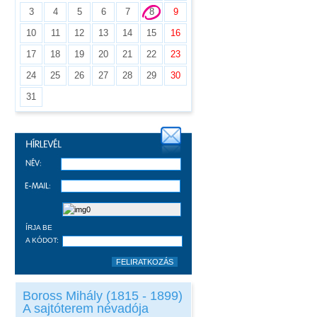
3
4
5
6
7
8
9
10
11
12
13
14
15
16
17
18
19
20
21
22
23
24
25
26
27
28
29
30
31
ÍRJA BE
A KÓDOT:
Boross Mihály (1815 - 1899)
A sajtóterem névadója