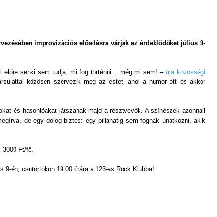
vezésében improvizációs előadásra várják az érdeklődőket július 9-
hol előre senki sem tudja, mi fog történni… még mi sem! –
írja közösségi
sulattal közösen szervezik meg az estet, ahol a humor ott és akkor
kokat és hasonlóakat játszanak majd a résztvevők. A színészek azonnali
megírva, de egy dolog biztos: egy pillanatig sem fognak unatkozni, akik
 3000 Ft/fő.
us 9-én, csütörtökön 19.00 órára a 123-as Rock Klubba!