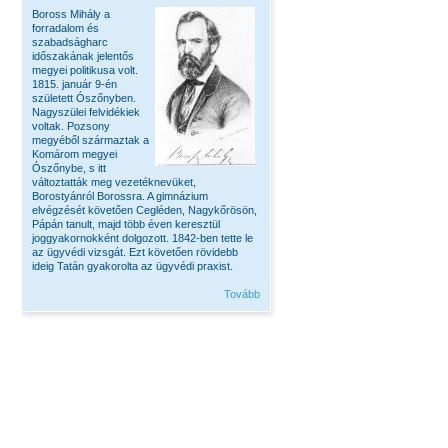
Boross Mihály a
forradalom és
szabadságharc
időszakának jelentős
megyei politikusa volt.
1815. január 9-én
született Ószőnyben.
Nagyszülei felvidékiek
voltak. Pozsony
megyéből származtak a
Komárom megyei
Ószőnybe, s itt
változtatták meg vezetéknevüket,
Borostyánról Borossra. A gimnázium
elvégzését követően Cegléden, Nagykőrösön,
Pápán tanult, majd több éven keresztül
joggyakornokként dolgozott. 1842-ben tette le
az ügyvédi vizsgát. Ezt követően rövidebb
ideig Tatán gyakorolta az ügyvédi praxist.
Tovább