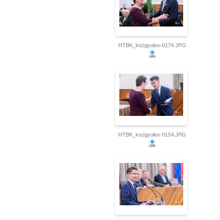
HTBK_kozgyules-0174.JPG
HTBK_kozgyules-0154.JPG