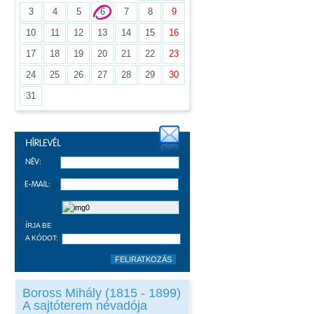
3
4
5
6
7
8
9
10
11
12
13
14
15
16
17
18
19
20
21
22
23
24
25
26
27
28
29
30
31
ÍRJA BE
A KÓDOT:
Boross Mihály (1815 - 1899)
A sajtóterem névadója