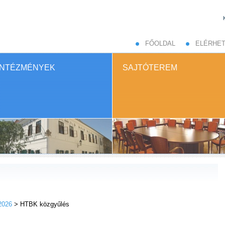
FŐOLDAL
ELÉRHE
INTÉZMÉNYEK
SAJTÓTEREM
2026
> HTBK közgyűlés