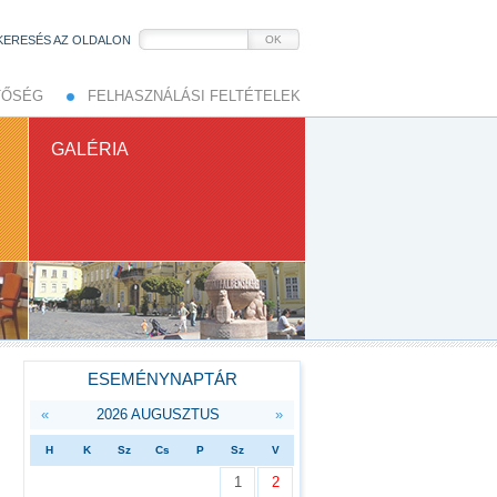
KERESÉS AZ OLDALON
OK
TŐSÉG
FELHASZNÁLÁSI FELTÉTELEK
GALÉRIA
ESEMÉNYNAPTÁR
«
2026 AUGUSZTUS
»
H
K
Sz
Cs
P
Sz
V
1
2