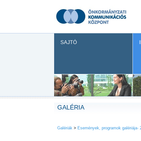
SAJTÓ
GALÉRIA
Galériák
>
Események, programok galériája- 