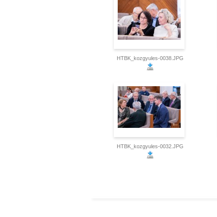
HTBK_kozgyules-0038.JPG
HTBK_kozgyules-0032.JPG