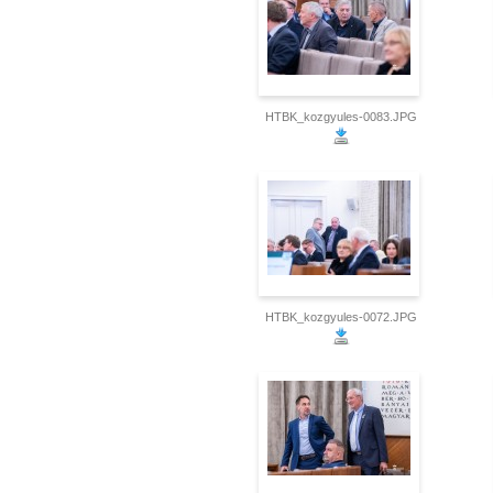
HTBK_kozgyules-0083.JPG
HTBK_kozgyules-0072.JPG