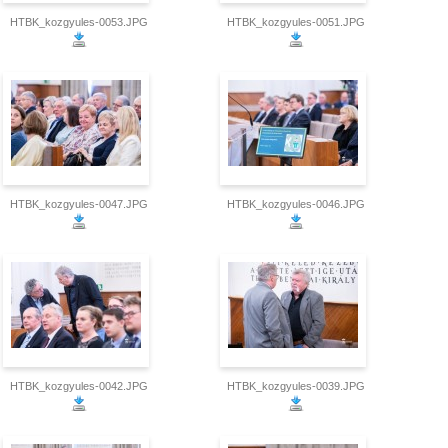
HTBK_kozgyules-0053.JPG
HTBK_kozgyules-0051.JPG
HTBK_kozgyules-0047.JPG
HTBK_kozgyules-0046.JPG
HTBK_kozgyules-0042.JPG
HTBK_kozgyules-0039.JPG